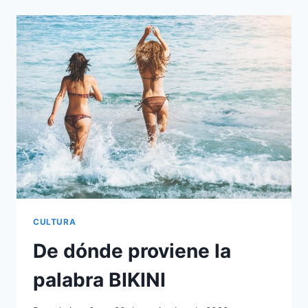
AL
COMBATE
CONTRA
LA
VIOLENCIA
HACIA
LAS
MUJERES
Y
LAS
NIÑAS
CULTURA
De dónde proviene la
palabra BIKINI