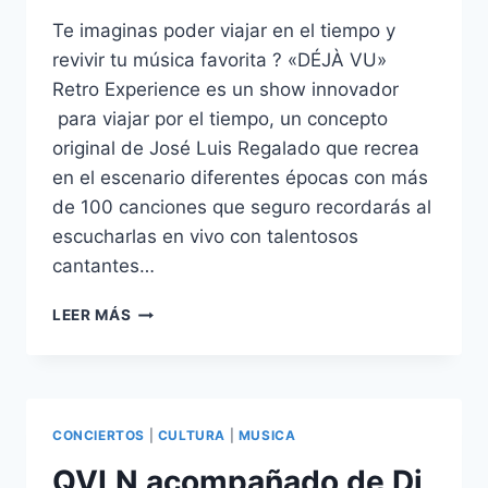
Te imaginas poder viajar en el tiempo y
revivir tu música favorita ? «DÉJÀ VU»
Retro Experience es un show innovador
para viajar por el tiempo, un concepto
original de José Luis Regalado que recrea
en el escenario diferentes épocas con más
de 100 canciones que seguro recordarás al
escucharlas en vivo con talentosos
cantantes…
ESTE
LEER MÁS
SÁBADO
7
DE
MAYO,
VIVE
CONCIERTOS
|
CULTURA
|
MUSICA
EL
EFECTO
QVLN acompañado de Dj