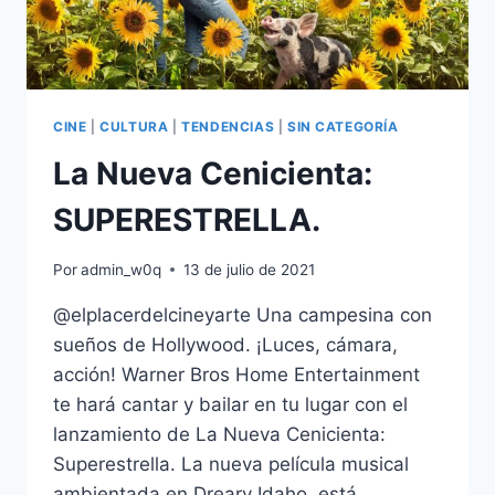
EN
MARKETEATRO
ROMA.
CINE
|
CULTURA
|
TENDENCIAS
|
SIN CATEGORÍA
La Nueva Cenicienta:
SUPERESTRELLA.
Por
admin_w0q
13 de julio de 2021
@elplacerdelcineyarte Una campesina con
sueños de Hollywood. ¡Luces, cámara,
acción! Warner Bros Home Entertainment
te hará cantar y bailar en tu lugar con el
lanzamiento de La Nueva Cenicienta:
Superestrella. La nueva película musical
ambientada en Dreary Idaho, está