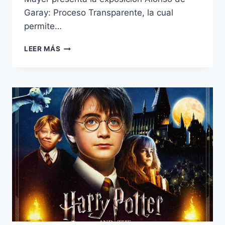
Garay: Proceso Transparente, la cual
permite…
MUSEO
LEER MÁS
FRANZ
MAYER
–
ALONSO
DE
GARAY:
PROCESO
TRANSPARENTE