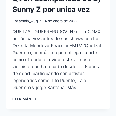
DÉJÀ
VU
Sunny Z por unica vez
EN
EL
Por
admin_w0q
14 de enero de 2022
LUNARIO
DEL
QUETZAL GUERRERO (QVLN) en la CDMX
AUDITORIO
por única vez antes de sus shows con La
NACIONAL.
Orkesta Mendoza ReacciónFMTV “Quetzal
Guerrero, un músico que entrega su arte
como ofrenda a la vida, este virtuoso
violinista que ha tocado desde los 5 años
de edad participando con artistas
legendarios como Tito Puente, Lalo
Guerrero y jorge Santana. Más…
QVLN
LEER MÁS
ACOMPAÑADO
DE
DJ