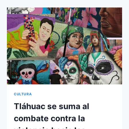
VOZ
PARA
PONER
FIN
A
LA
VIOLENCIA
CONTRA
LAS
MUJERES
CULTURA
Tláhuac se suma al
combate contra la