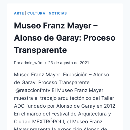
SUNNY
Z
ARTE
|
CULTURA
|
NOTICIAS
POR
UNICA
Museo Franz Mayer –
VEZ
Alonso de Garay: Proceso
Transparente
Por
admin_w0q
23 de agosto de 2021
Museo Franz Mayer Exposición – Alonso
de Garay: Proceso Transparente
@reaccionfmtv El Museo Franz Mayer
muestra el trabajo arquitectónico del Taller
ADG fundado por Alonso de Garay en 2012
En el marco del Festival de Arquitectura y
Ciudad MEXTRÓPOLI, el Museo Franz
Mayer presenta la exposición Alonso de