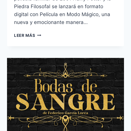
Piedra Filosofal se lanzará en formato
digital con Película en Modo Mágico, una
nueva y emocionante manera…
HARRY
LEER MÁS
POTTER
Y
LA
PIEDRA
FILOSOFAL
PELÍCULA
EN
MODO
MÁGICO.