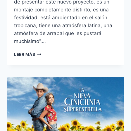
de presentar este nuevo proyecto, es un
montaje completamente distinto, es una
festividad, está ambientado en el salón
tropicana, tiene una atmósfera latina, una
atmósfera de arrabal que les gustará
muchísimo”….
BODAS
LEER MÁS
DE
SANGRE
DE
GARCÍA
LORCA
ABRE
EL
TELÓN
A
REACCIÓN
FM
.TV