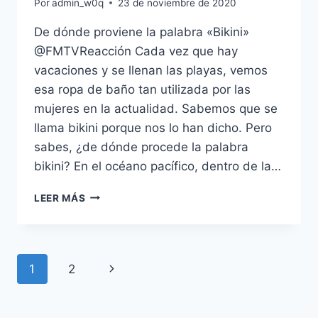
Por
admin_w0q
23 de noviembre de 2020
De dónde proviene la palabra «Bikini»
@FMTVReacción Cada vez que hay
vacaciones y se llenan las playas, vemos
esa ropa de baño tan utilizada por las
mujeres en la actualidad. Sabemos que se
llama bikini porque nos lo han dicho. Pero
sabes, ¿de dónde procede la palabra
bikini? En el océano pacífico, dentro de la…
DE
LEER MÁS
DÓNDE
PROVIENE
LA
PALABRA
Navegación
Siguiente
1
2
BIKINI
de
página