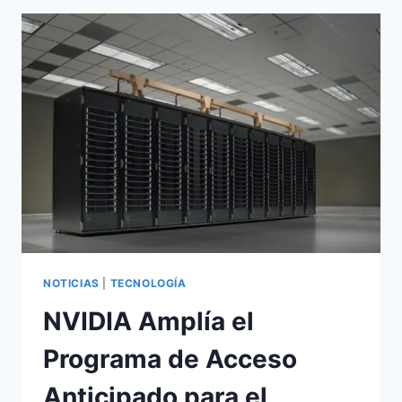
DENTRO
DEL
CONTENEDOR:
NVIDIA
Y
VMWARE
BRINDAN
IA
A
ESCALA
PARA
LAS
EMPRESAS.
NOTICIAS
|
TECNOLOGÍA
NVIDIA Amplía el
Programa de Acceso
Anticipado para el