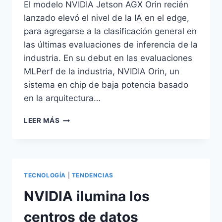
El modelo NVIDIA Jetson AGX Orin recién
lanzado elevó el nivel de la IA en el edge,
para agregarse a la clasificación general en
las últimas evaluaciones de inferencia de la
industria. En su debut en las evaluaciones
MLPerf de la industria, NVIDIA Orin, un
sistema en chip de baja potencia basado
en la arquitectura…
NVIDIA
LEER MÁS
ORIN
AVANZA
EN
LA
IA
TECNOLOGÍA
|
TENDENCIAS
EN
EL
NVIDIA ilumina los
EDGE
Y
centros de datos