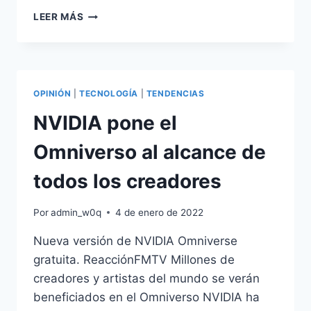
NVIDIA
LEER MÁS
LLEGA
CON
LA
NUEVA
ERA
OPINIÓN
|
TECNOLOGÍA
|
TENDENCIAS
DE
AUTONOMÍA
NVIDIA pone el
AUTOMOTRIZ
AL
Omniverso al alcance de
CES2022
todos los creadores
Por
admin_w0q
4 de enero de 2022
Nueva versión de NVIDIA Omniverse
gratuita. ReacciónFMTV Millones de
creadores y artistas del mundo se verán
beneficiados en el Omniverso NVIDIA ha