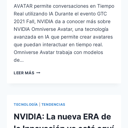
AVATAR permite conversaciones en Tiempo
Real utilizando IA Durante el evento GTC
2021 Fall, NVIDIA da a conocer más sobre
NVIDIA Omniverse Avatar, una tecnología
avanzada en IA que permite crear avatares
que puedan interactuar en tiempo real.
Omniverse Avatar trabaja con modelos
de…
GTC
LEER MÁS
2021
–
FALL
:
NVIDIA
TECNOLOGÍA
|
TENDENCIAS
OMNIVERSE
AVATAR
NVIDIA: La nueva ERA de