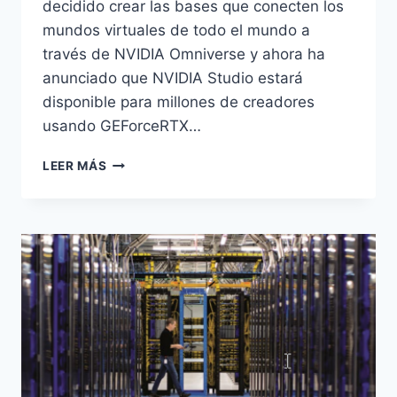
decidido crear las bases que conecten los
mundos virtuales de todo el mundo a
través de NVIDIA Omniverse y ahora ha
anunciado que NVIDIA Studio estará
disponible para millones de creadores
usando GEForceRTX…
NVIDIA
LEER MÁS
PONE
EL
OMNIVERSO
AL
ALCANCE
DE
TODOS
LOS
CREADORES