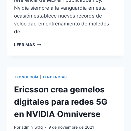
referencia de MLPerf publicados hoy.
Nvidia siempre a la vanguardia en esta
ocasión establece nuevos records de
velocidad en entrenamiento de moledos
de…
ENTRENAMIENTO
LEER MÁS
DE
IA
CON
NVIDIA
AI
TECNOLOGÍA
|
TENDENCIAS
Ericsson crea gemelos
digitales para redes 5G
en NVIDIA Omniverse
Por
admin_w0q
9 de noviembre de 2021