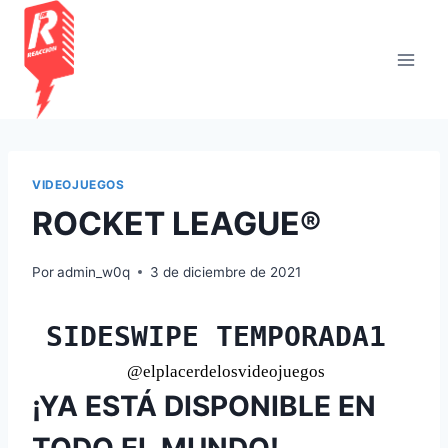
Saltar
al
contenido
VIDEOJUEGOS
ROCKET LEAGUE®
Por
admin_w0q
3 de diciembre de 2021
SIDESWIPE TEMPORADA1
@elplacerdelosvideojuegos
¡YA ESTÁ DISPONIBLE EN
TODO EL MUNDO!