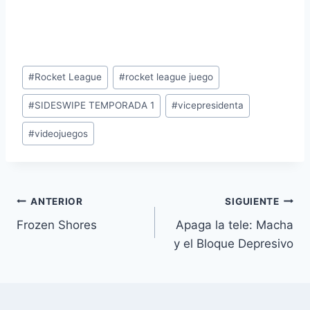
Etiquetas
#
Rocket League
#
rocket league juego
de
#
SIDESWIPE TEMPORADA 1
#
vicepresidenta
la
entrada:
#
videojuegos
Navegación
ANTERIOR
SIGUIENTE
Frozen Shores
Apaga la tele: Macha
de
y el Bloque Depresivo
entradas