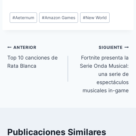
Etiquetas
#
Aeternum
#
Amazon Games
#
New World
de
la
entrada:
Navegación
ANTERIOR
SIGUIENTE
Top 10 canciones de
Fortnite presenta la
de
Rata Blanca
Serie Onda Musical:
entradas
una serie de
espectáculos
musicales in-game
Publicaciones Similares