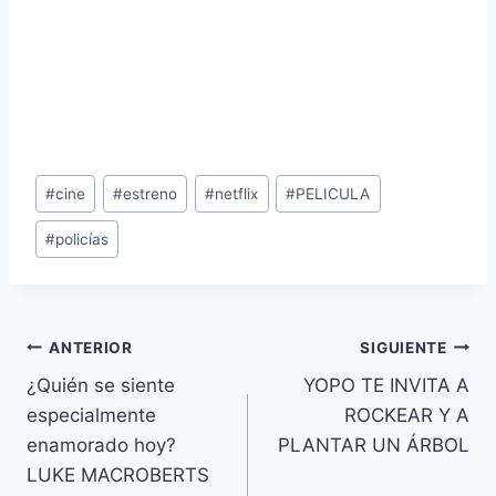
Etiquetas
#
cine
#
estreno
#
netflix
#
PELICULA
de
#
policías
la
entrada:
Navegación
ANTERIOR
SIGUIENTE
¿Quién se siente
YOPO TE INVITA A
de
especialmente
ROCKEAR Y A
entradas
enamorado hoy?
PLANTAR UN ÁRBOL
LUKE MACROBERTS