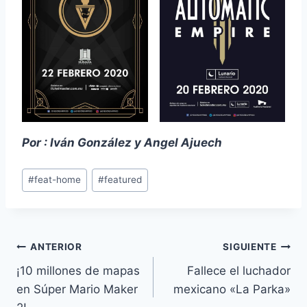
Por : Iván González y Angel Ajuech
Etiquetas
#
feat-home
#
featured
de
la
entrada:
Navegación
ANTERIOR
SIGUIENTE
¡10 millones de mapas
Fallece el luchador
de
en Súper Mario Maker
mexicano «La Parka»