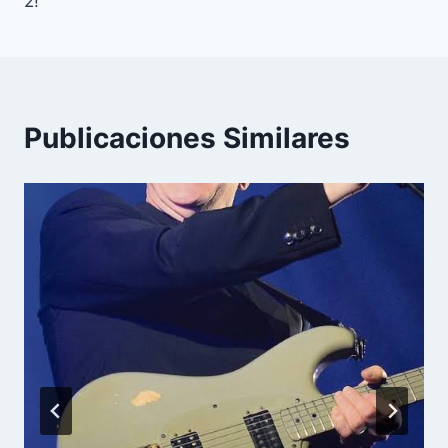
entradas
2!
Publicaciones Similares