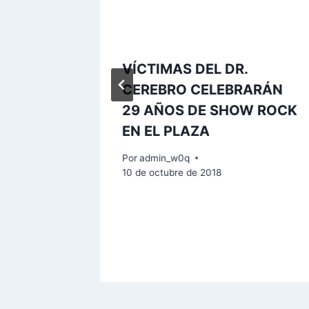
VÍCTIMAS DEL DR.
AY
CEREBRO CELEBRARÁN
DE SU
29 AÑOS DE SHOW ROCK
EN EL PLAZA
RAN
Por
admin_w0q
10 de octubre de 2018
S EL 8
re de 2021