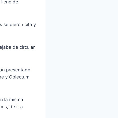
 lleno de
 se dieron cita y
jaba de circular
 han presentado
ame y Obiectum
on la misma
os, de ir a