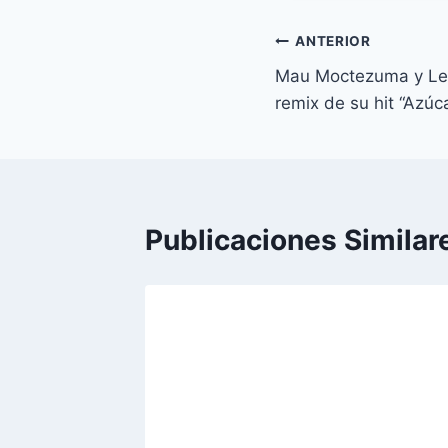
Navegación
ANTERIOR
Mau Moctezuma y Leo
de
remix de su hit “Azúc
entradas
Publicaciones Similar