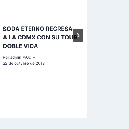
SODA ETERNO REGRESA
«DESA
A LA CDMX CON SU TOUR
CAMIN
DOBLE VIDA
PERSO
HECHO
Por
admin_w0q
GUSTA
22 de octubre de 2018
Por
admin
25 de sept