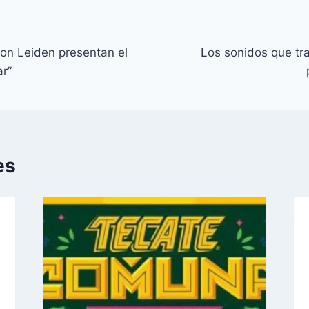
n Leiden presentan el
Los sonidos que tra
ar”
es