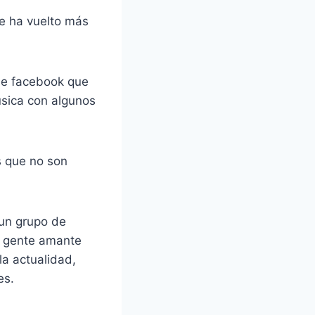
e ha vuelto más
de facebook que
úsica con algunos
s que no son
 un grupo de
 gente amante
la actualidad,
es.