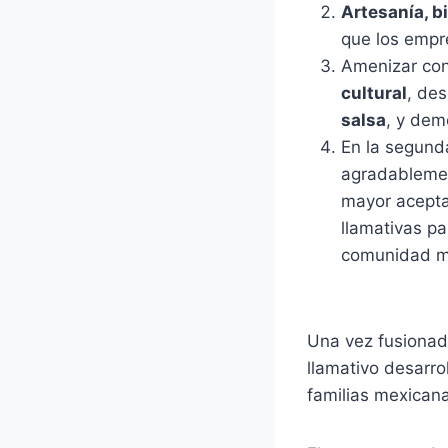
Artesanía, b
que los empr
Amenizar con 
cultural
, de
salsa
, y dem
En la segunda
agradablement
mayor aceptac
llamativas p
comunidad m
Una vez fusionad
llamativo desarro
familias mexican