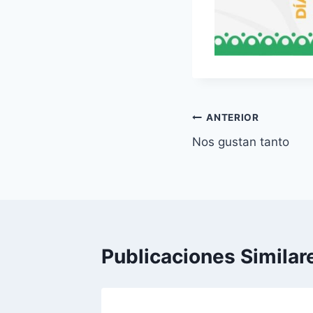
Navegación
ANTERIOR
Nos gustan tanto
de
entradas
Publicaciones Similar