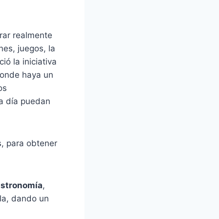
trar realmente
nes, juegos, la
ó la iniciativa
donde haya un
os
a día puedan
s, para obtener
stronomía
,
la, dando un