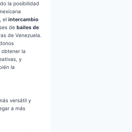
do la posibilidad
 mexicana
, el
intercambio
ases de
bailes de
eras de Venezuela.
ndonos
 obtener la
ativas, y
bién la
ás versátil y
legar a más