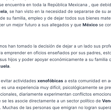
e encuentra en toda la República Mexicana , que debido
ela
, se han visto en la necesidad de separarse de su 
, de su familia, empleo y de dejar todos sus bienes mater
cer un mejor futuro a sus allegados y que
México
se con
os han tomado la decisión de dejar a un lado sus prof
ara emprender en oficios enseñados por sus padres, est
 sus hijos y poder apoyar económicamente a su familia 
uela
.
 evitar actividades
xenofóbicas
a esta comunidad en ad
e
es una experiencia muy difícil, psicológicamente se p
cionales, diariamente experimentan conflictos emociona
se les asocie directamente a un sector político de
Ven
. Muchas de las personas que emigran no logran supera