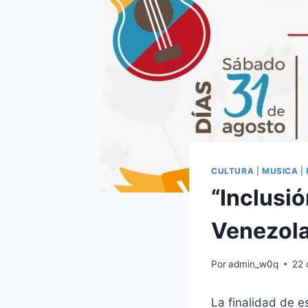
CULTURA
|
MUSICA
|
“Inclusi
Venezola
Por
admin_w0q
22 
La finalidad de e