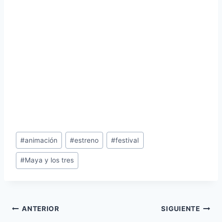
Etiquetas
#
animación
#
estreno
#
festival
de
#
Maya y los tres
la
entrada:
Navegación
ANTERIOR
SIGUIENTE