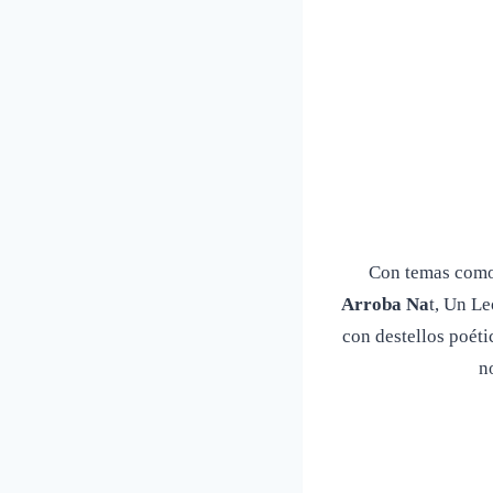
Con temas com
Arroba Na
t, Un Le
con destellos poét
n