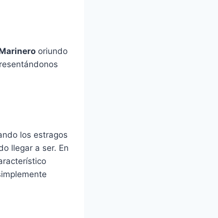
Marinero
oriundo
resentándonos
ando los estragos
o llegar a ser. En
racterístico
 simplemente