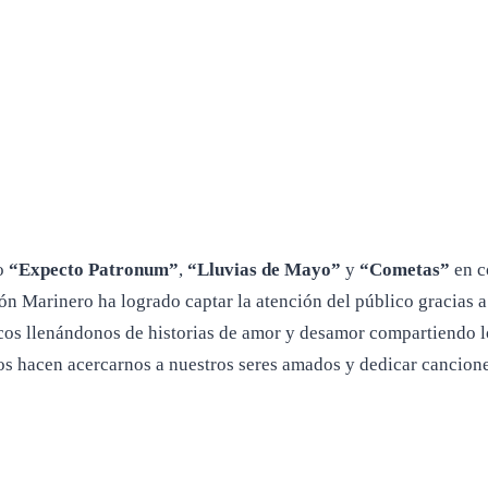
o
“Expecto Patronum”
,
“Lluvias de Mayo”
y
“Cometas”
en c
ón Marinero ha logrado captar la atención del público gracias a
icos llenándonos de historias de amor y desamor compartiendo l
os hacen acercarnos a nuestros seres amados y dedicar cancione