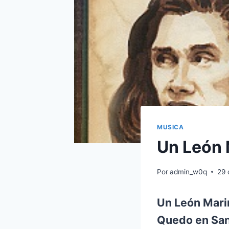
MUSICA
Un León 
Por
admin_w0q
29 
Un León Marin
Quedo en San