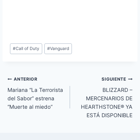
Etiquetas
#
Call of Duty
#
Vanguard
de
la
entrada:
Navegación
ANTERIOR
SIGUIENTE
Mariana “La Terrorista
BLIZZARD –
de
del Sabor” estrena
MERCENARIOS DE
entradas
“Muerte al miedo”
HEARTHSTONE® YA
ESTÁ DISPONIBLE