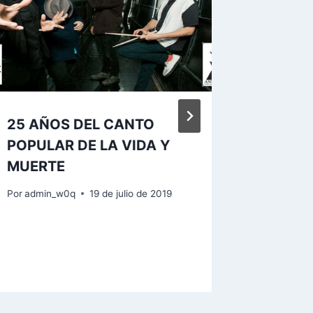
25 AÑOS DEL CANTO
Esta s
POPULAR DE LA VIDA Y
World
MUERTE
Por
admin
18 de octu
Por
admin_w0q
19 de julio de 2019