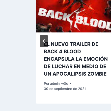
000$
EL NUEVO TRAILER DE
os en
BACK 4 BLOOD
ENCAPSULA LA EMOCIÓN
DE LUCHAR EN MEDIO DE
 de 2019
UN APOCALIPSIS ZOMBIE
Por
admin_w0q
30 de septiembre de 2021