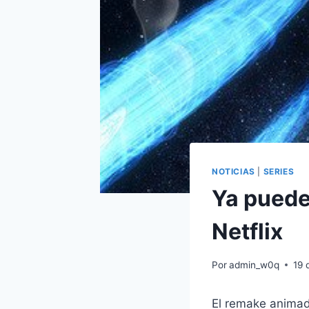
NOTICIAS
|
SERIES
Ya puede
Netflix
Por
admin_w0q
19 
El remake anima