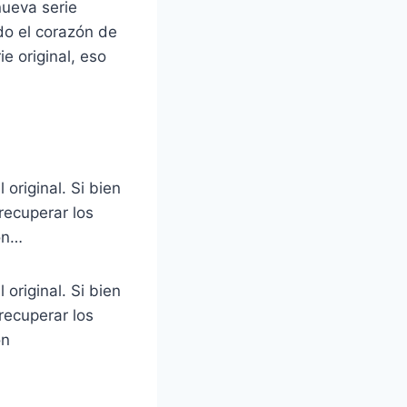
nueva serie
do el corazón de
e original, eso
 original. Si bien
recuperar los
ón…
 original. Si bien
recuperar los
ón