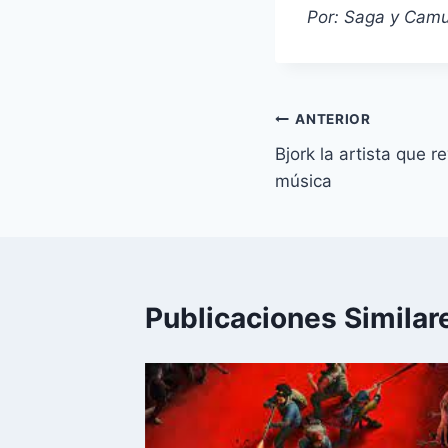
Por: Saga y Cam
Navegación
ANTERIOR
Bjork la artista que 
de
música
entradas
Publicaciones Similar