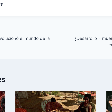
us
revolucionó el mundo de la
¿Desarrollo = mue
“
es