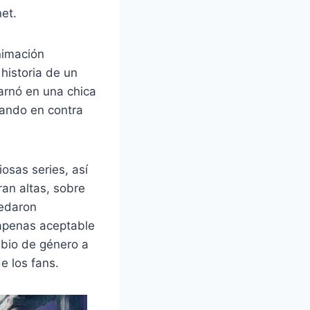
et.
nimación
istoria de un
arnó en una chica
hando en contra
osas series, así
ran altas, sobre
uedaron
 apenas aceptable
bio de género a
e los fans.