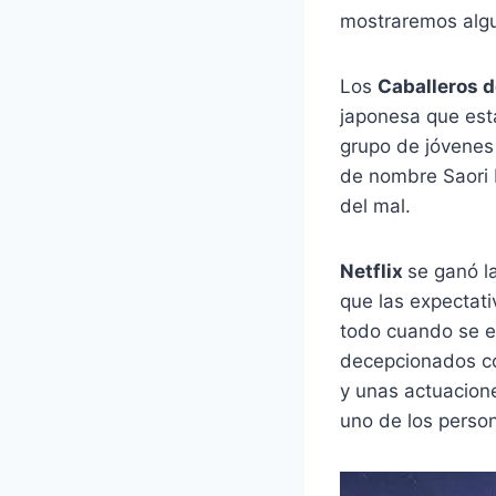
mostraremos algun
Los
Caballeros d
japonesa que est
grupo de jóvenes
de nombre Saori K
del mal.
Netflix
se ganó l
que las expectati
todo cuando se e
decepcionados con
y unas actuacion
uno de los person