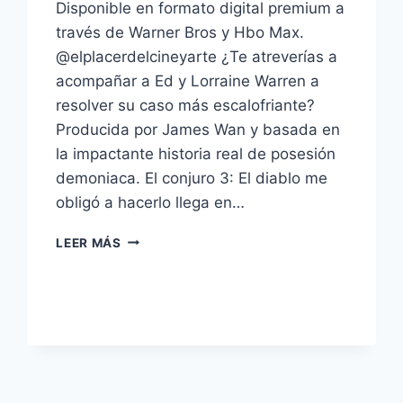
Disponible en formato digital premium a
través de Warner Bros y Hbo Max.
@elplacerdelcineyarte ¿Te atreverías a
acompañar a Ed y Lorraine Warren a
resolver su caso más escalofriante?
Producida por James Wan y basada en
la impactante historia real de posesión
demoniaca. El conjuro 3: El diablo me
obligó a hacerlo llega en…
EL
LEER MÁS
CONJURO
3:
EL
DIABLO
ME
OBLIGÓ,
LLEGARÁ
EN