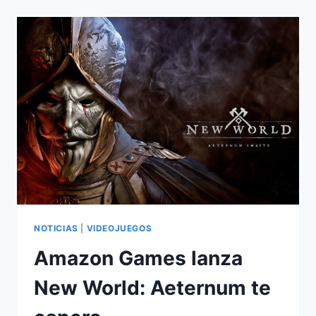
EL
PTR
DE
NEW
WORLD
NOTICIAS
|
VIDEOJUEGOS
Amazon Games lanza
New World: Aeternum te