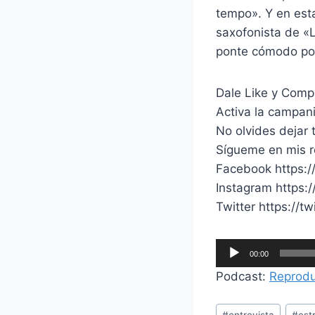
tempo». Y en esta
saxofonista de «
ponte cómodo po
Dale Like y Comp
Activa la campani
No olvides dejar
Sígueme en mis r
Facebook https:
Instagram https:
Twitter https://t
R
00:00
e
Podcast:
Reprodu
p
r
Etiquetas