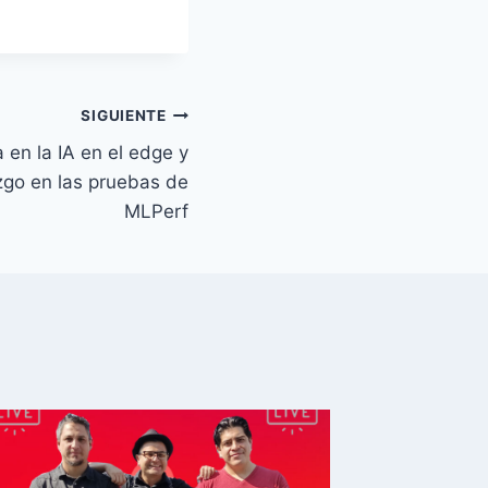
i
z
a
l
SIGUIENTE
a
 en la IA en el edge y
s
zgo en las pruebas de
t
MLPerf
e
c
l
a
s
d
e
f
l
e