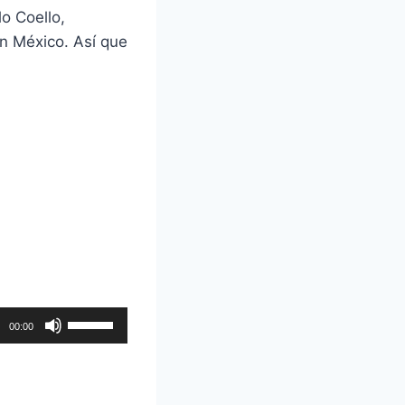
o Coello,
n México. Así que
U
00:00
t
i
l