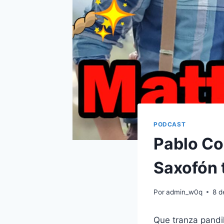
PODCAST
Pablo Co
Saxofón 
Por
admin_w0q
8 d
Que tranza pandi