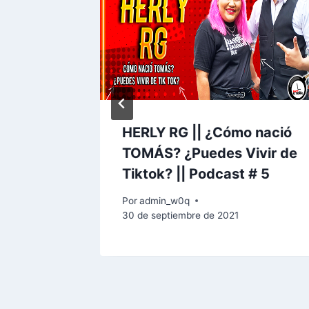
HERLY RG || ¿Cómo nació
TOMÁS? ¿Puedes Vivir de
ro de 2022
Tiktok? || Podcast # 5
Por
admin_w0q
30 de septiembre de 2021