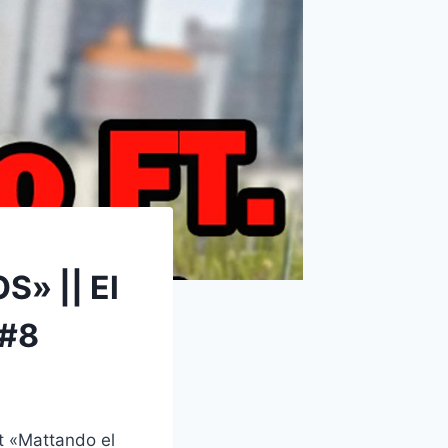
» || El
 #8
t «Mattando el