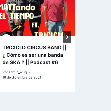
c
h
a
a
r
r
i
TRICICLO CIRCUS BAND ||
Kenny M
b
¿ Cómo es ser una banda
y el d
a
de SKA ? || Podcast #6
PARIO! 
/
Por
admin_w0q
Por
admin
a
16 de diciembre de 2021
10 de novi
b
a
j
o
p