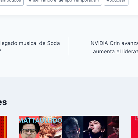
rambóticos
#
MATTando el tiempo Temporada 1
#
podcast
l legado musical de Soda
NVIDIA Orin avanza
7
aumenta el lidera
es