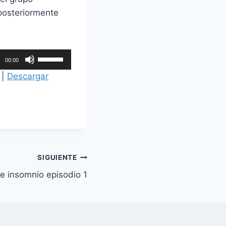
posteriormente
U
00:00
t
|
Descargar
i
l
i
z
a
l
SIGUIENTE
a
e insomnio episodio 1
s
t
e
c