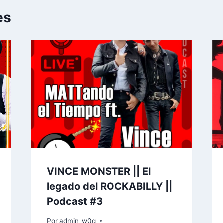
es
VINCE MONSTER || El
legado del ROCKABILLY ||
Podcast #3
Por
admin_w0q