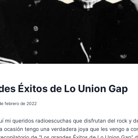
des Éxitos de Lo Union Gap
de febrero de 2022
uí mi queridos radioescuchas que disfrutan del rock y d
ta ocasión tengo una verdadera joya que les vengo a com
ecopilatorio de “Los grandes Éxitos de Lo Union Gap” d