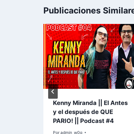
a
Publicaciones Similar
u
d
i
o
Kenny Miranda || El Antes
y el después de QUE
ero de 2022
PARIO! || Podcast #4
Por
admin_w0q