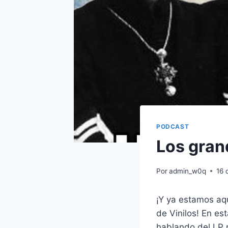
PODCAST
Los gran
Por
admin_w0q
16 
¡Y ya estamos aq
de Vinilos! En es
hablando del LP r