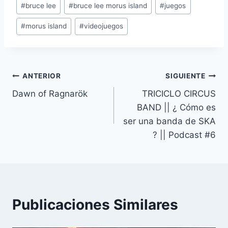
#
bruce lee
#
bruce lee morus island
#
juegos
de
#
morus island
#
videojuegos
la
entrada:
Navegación
ANTERIOR
SIGUIENTE
Dawn of Ragnarök
TRICICLO CIRCUS
de
BAND || ¿ Cómo es
entradas
ser una banda de SKA
? || Podcast #6
Publicaciones Similares